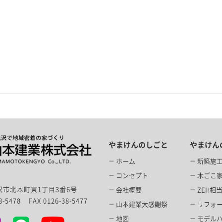
やまけんのしごと
やまけん
ホーム
新築施
コンセプト
木ごこ家f
市北本町東1丁目3番6号
会社概要
ZEH相
38-5478
FAX 0126-38-5477
山本建業大感謝祭
リフォ
地図
モデル