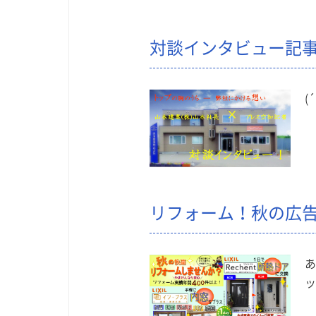
対談インタビュー記
(
リフォーム！秋の広
あ
ッ