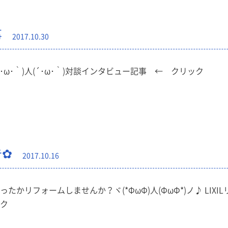
事
2017.10.30
´･ω･｀)人(´･ω･｀)対談インタビュー記事 ← クリック
告✿
2017.10.16
ったかリフォームしませんか？ヾ(*ΦωΦ)人(ΦωΦ*)ノ♪ LI
ク