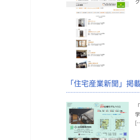
ク
「住宅産業新聞」掲
「
学
[