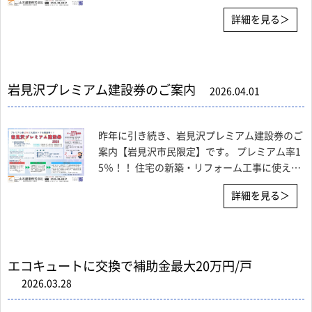
す！！（※岩見沢市民限定） 第1回抽選分は、
詳細を見る＞
弊社申込分だけで93件。 その内、４月15日に
行われた厳選な抽選で当選したのは67件でし
た。
岩見沢プレミアム建設券のご案内
2026.04.01
昨年に引き続き、岩見沢プレミアム建設券のご
案内【岩見沢市民限定】です。 プレミアム率1
5％！！ 住宅の新築・リフォーム工事に使える
おトクな商品券です！！ 今年度も、抽選販売
詳細を見る＞
となります♬ 〇第1回抽選の申込期間 2026
年 4月1日~4月10日 【抽
エコキュートに交換で補助金最大20万円/戸
2026.03.28