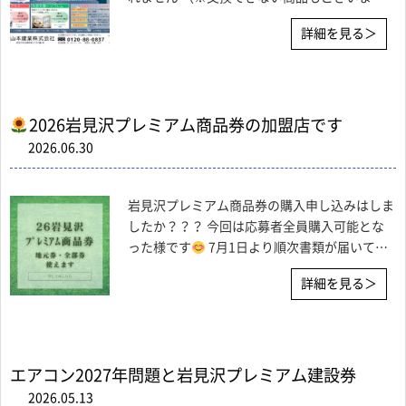
す。） 内窓インプラスやサッシ交換よりコス
詳細を見る＞
トが掛からず、しかもガラス交換にも補助金が
出るので、今ならお得に工事ができます（補助
金合計5万円以上で申請
2026岩見沢プレミアム商品券の加盟店です
2026.06.30
岩見沢プレミアム商品券の購入申し込みはしま
したか？？？ 今回は応募者全員購入可能とな
った様です
7月1日より順次書類が届いて、
決められた場所で7月13日（月）9：00～販売
詳細を見る＞
されます。 当社は、全部券はもちろん地元券
も使用可能です！！ 例えば、寒くて暑い部屋
に内窓イン
エアコン2027年問題と岩見沢プレミアム建設券
2026.05.13