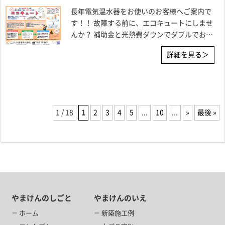
長年電気温水器をお使いのお客様へご案内で
す！！ 故障する前に、エコキュートにしませ
んか？ 補助金と光熱費ダウンでダブルでお得
です！！ 壊れてからのお取り替えは意外と大
詳細を見る＞
変
ほくでんの提携工事店である当社で工事
をして、お得に工事しませんか？ ほくでんエ
コ替
1 / 18
1
2
3
4
5
...
10
...
»
最後 »
やまけんのしごと
やまけんのいえ
ホーム
新築施工例