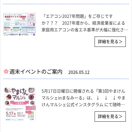
「エアコン2027年問題」をご存じです
か？？？ 2027年度から、経済産業省による
家庭用エアコンの省エネ基準が大幅に強化さ
れ、現行の安価なスタンダードモデルの多くが
詳細を見る＞
製造・販売できなくなり、基準を満たす機種は
高性能化・高コスト化で値上がりが予想されま
す。まだ家にエアコンがない方、増設したい方
は2026
週末イベントのご案内
2026.05.12
5月17日日曜日に開催される「第3回やまけん
マルシェinまなみーる」は、 ↓ ↓ ↓ やま
けんマルシェ公式インスタグラム にて随時更
新中です！！ 全国各地で人気の出店者様が岩
詳細を見る＞
見沢に勢揃い！ また、リフォーム相談会も同
時開催していますので、国の補助金や岩見