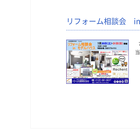
リフォーム相談会 i
７
当