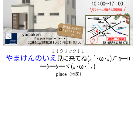
↓↓クリック↓↓
やまけんのいえ
見に来てね(｡´･ω･｡)ﾉﾞｮ━ﾛ
━ｼ━ｸ━ヾ(｡･ω･`｡)
place（地図）