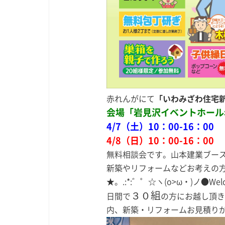
赤れんがにて
「いわみざわ住宅
会場「岩見沢イベントホール
4/7（土）10：00-16：00
4/8（日）10：00-16：00
無料相談会です。山本建業ブー
新築やリフォームなどお考えの
★。.:*:゛゜☆ヽ(о>ω・)ノ●
３０組
日間で
の方にお越し頂き
内、新築・リフォームお見積り