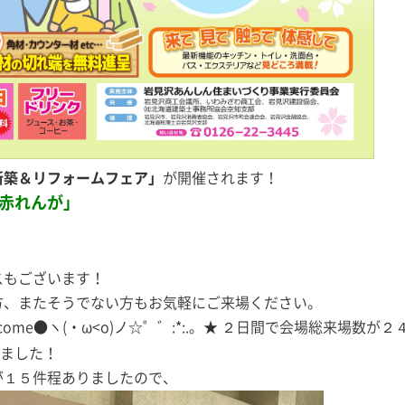
新築＆リフォームフェア」
が開催されます！
赤れんが」
スもございます！
方、またそうでない方もお気軽にご来場ください。
Welcome●ヽ(・ω<о)ノ☆゜゛:*:.。★ ２日間で会場総来場
ました！
が１５件程ありましたので、