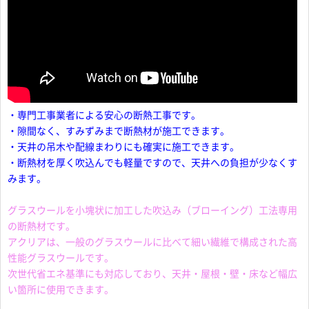
・専門工事業者による安心の断熱工事です。
・隙間なく、すみずみまで断熱材が施工できます。
・天井の吊木や配線まわりにも確実に施工できます。
・断熱材を厚く吹込んでも軽量ですので、天井への負担が少なくす
みます。
グラスウールを小塊状に加工した吹込み（ブローイング）工法専用
の断熱材です。
アクリアは、一般のグラスウールに比べて細い繊維で構成された高
性能グラスウールです。
次世代省エネ基準にも対応しており、天井・屋根・壁・床など幅広
い箇所に使用できます。