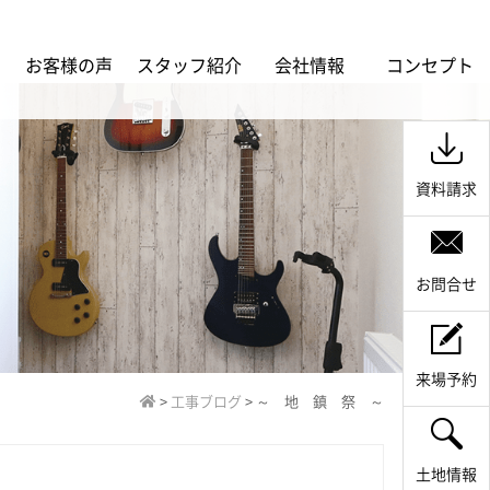
ス
お客様の声
スタッフ紹介
会社情報
コンセプト
資料請求
お問合せ
来場予約
>
工事ブログ
>
～ 地 鎮 祭 ～
土地情報