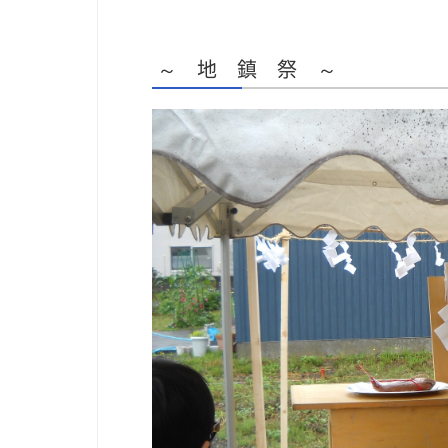
～ 地 鎮 祭 ～