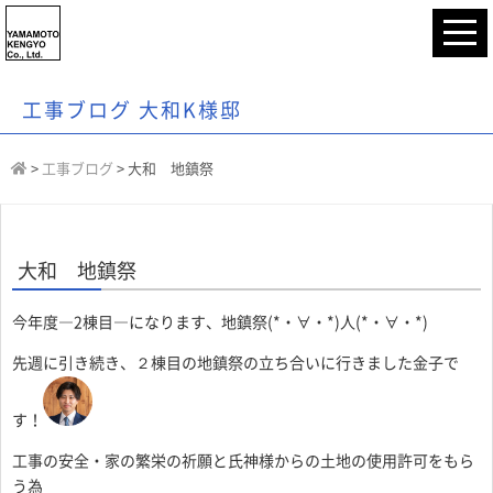
工事ブログ 大和K様邸
>
工事ブログ
>
大和 地鎮祭
大和 地鎮祭
今年度―2棟目―になります、地鎮祭(*・∀・*)人(*・∀・*)
先週に引き続き、２棟目の地鎮祭の立ち合いに行きました金子で
す！
工事の安全・家の繁栄の祈願と氏神様からの土地の使用許可をもら
う為