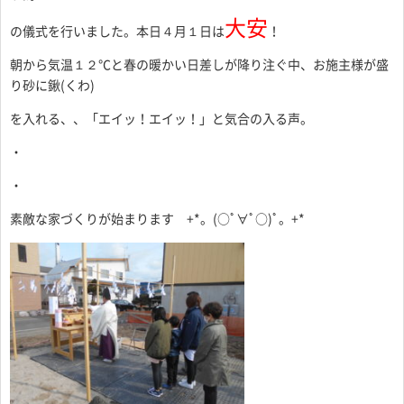
大安
の儀式を行いました。本日４月１日は
！
朝から気温１２℃と春の暖かい日差しが降り注ぐ中、お施主様が盛
り砂に鍬(くわ)
を入れる、、「エイッ！エイッ！」と気合の入る声。
・
・
素敵な家づくりが始まります +*。(○ﾟ∀ﾟ○)ﾟ。+*