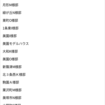
月形M様邸
緑が丘N様邸
東町O様邸
1条東I様邸
美園I様邸
美園モデルハウス
大和K様邸
美園O様邸
新篠津M様邸
北３条西Ｋ様邸
駒園Ａ様邸
栗沢町M様邸
美唄市N様邸