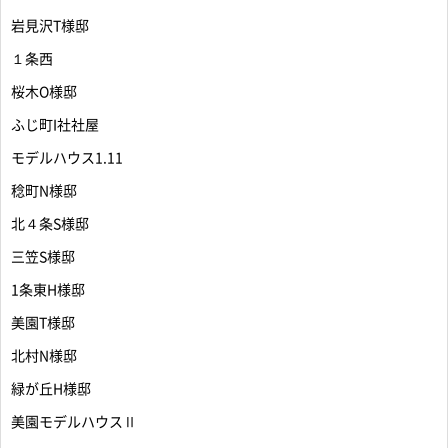
岩見沢T様邸
１条西
桜木O様邸
ふじ町I社社屋
モデルハウス1.11
稔町N様邸
北４条S様邸
三笠S様邸
1条東H様邸
美園T様邸
北村N様邸
緑が丘H様邸
美園モデルハウスⅡ