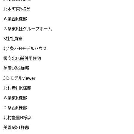
北本町東Y様邸
６条西K様邸
３条東K社グループホーム
S社社員寮
北4条ZEHモデルハウス
幌向北店舗併用住宅
美園1条S様邸
3Ｄモデルviewer
北村赤川K様邸
８条東K様邸
２条西K様邸
北村豊里N様邸
美園6条T様邸