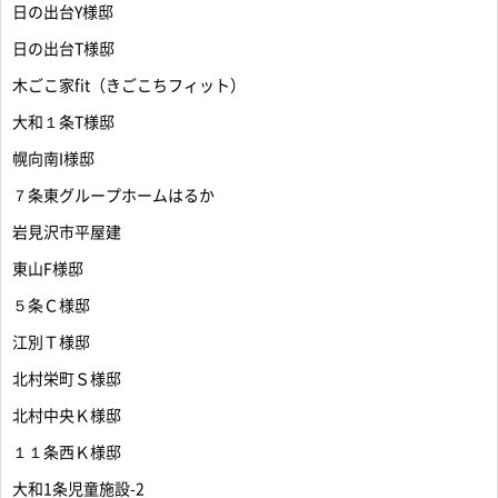
日の出台Y様邸
日の出台T様邸
木ごこ家fit（きごこちフィット）
大和１条T様邸
幌向南I様邸
７条東グループホームはるか
岩見沢市平屋建
東山F様邸
５条Ｃ様邸
江別Ｔ様邸
北村栄町Ｓ様邸
北村中央Ｋ様邸
１１条西Ｋ様邸
大和1条児童施設-2