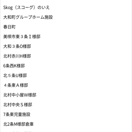
Skog（スコーグ）のいえ
大和町グループホーム施設
春日町
美唄市東３条Ｉ様邸
大和３条O様邸
北村赤川H様邸
6条西K様邸
北５条U様邸
４条東Ａ様邸
北村中小屋Ｗ様邸
北村中央Ｓ様邸
7条東児童施設
北2条M様邸倉庫