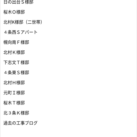
日の出台Ｓ様邸
桜木Ｏ様邸
北村K様邸（二世帯）
４条西Ｓアパート
幌向南Ｆ様邸
北村Ｋ様邸
下志文Ｔ様邸
４条東Ｓ様邸
北村Ｈ様邸
元町Ｉ様邸
桜木Ｔ様邸
北３条Ｋ様邸
過去の工事ブログ