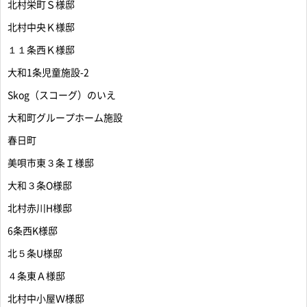
北村栄町Ｓ様邸
北村中央Ｋ様邸
１１条西Ｋ様邸
大和1条児童施設-2
Skog（スコーグ）のいえ
大和町グループホーム施設
春日町
美唄市東３条Ｉ様邸
大和３条O様邸
北村赤川H様邸
6条西K様邸
北５条U様邸
４条東Ａ様邸
北村中小屋Ｗ様邸