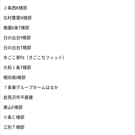
２条西K様邸
北村豊里N様邸
美園6条T様邸
日の出台Y様邸
日の出台T様邸
木ごこ家fit（きごこちフィット）
大和１条T様邸
幌向南I様邸
７条東グループホームはるか
岩見沢市平屋建
東山F様邸
５条Ｃ様邸
江別Ｔ様邸