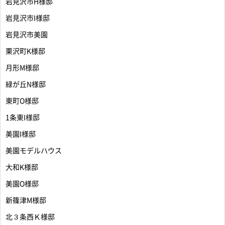
岩見沢市H様邸
岩見沢市I様邸
岩見沢市美園
栗沢町K様邸
月形M様邸
緑が丘N様邸
東町O様邸
1条東I様邸
美園I様邸
美園モデルハウス
大和K様邸
美園O様邸
新篠津M様邸
北３条西Ｋ様邸