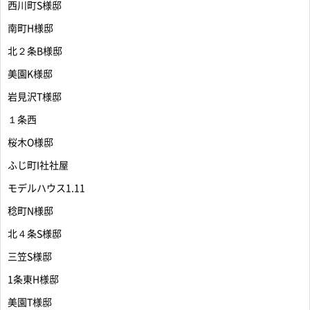
西川町S様邸
南町H様邸
北２条B様邸
美園K様邸
岩見沢T様邸
１条西
桜木O様邸
ふじ町I社社屋
モデルハウス1.11
稔町N様邸
北４条S様邸
三笠S様邸
1条東H様邸
美園T様邸