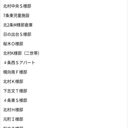
北村中央Ｓ様邸
7条東児童施設
北2条M様邸倉庫
日の出台Ｓ様邸
桜木Ｏ様邸
北村K様邸（二世帯）
４条西Ｓアパート
幌向南Ｆ様邸
北村Ｋ様邸
下志文Ｔ様邸
４条東Ｓ様邸
北村Ｈ様邸
元町Ｉ様邸