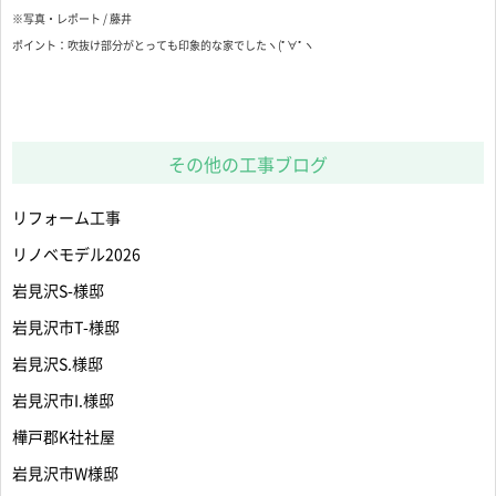
※写真・レポート / 藤井
ポイント：吹抜け部分がとっても印象的な家でしたヽ(ﾟ∀ﾟヽ
その他の工事ブログ
リフォーム工事
リノベモデル2026
岩見沢S-様邸
岩見沢市T-様邸
岩見沢S.様邸
岩見沢市I.様邸
樺戸郡K社社屋
岩見沢市W様邸