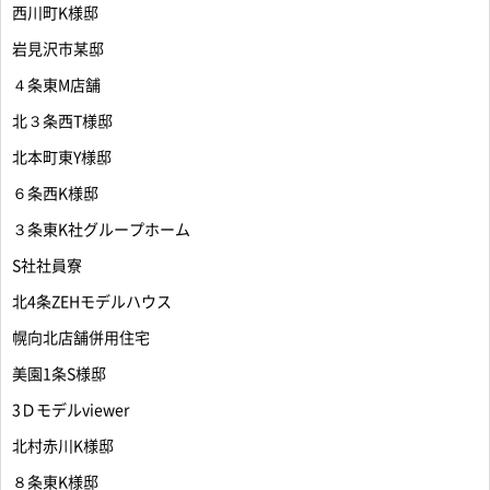
西川町K様邸
岩見沢市某邸
４条東M店舗
北３条西T様邸
北本町東Y様邸
６条西K様邸
３条東K社グループホーム
S社社員寮
北4条ZEHモデルハウス
幌向北店舗併用住宅
美園1条S様邸
3Ｄモデルviewer
北村赤川K様邸
８条東K様邸