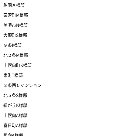
駒園Ａ様邸
栗沢町M様邸
美唄市N様邸
大願町S様邸
９条I様邸
北２条M様邸
上幌向町K様邸
東町T様邸
３条西５マンション
北５条S様邸
緑が丘K様邸
上幌向A様邸
春日町A様邸
幌向A様邸