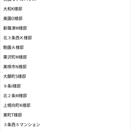
大和K様邸
美園O様邸
新篠津M様邸
北３条西Ｋ様邸
駒園Ａ様邸
栗沢町M様邸
美唄市N様邸
大願町S様邸
９条I様邸
北２条M様邸
上幌向町K様邸
東町T様邸
３条西５マンション