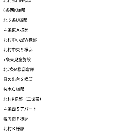
北村赤川H様邸
6条西K様邸
北５条U様邸
４条東Ａ様邸
北村中小屋Ｗ様邸
北村中央Ｓ様邸
7条東児童施設
北2条M様邸倉庫
日の出台Ｓ様邸
桜木Ｏ様邸
北村K様邸（二世帯）
４条西Ｓアパート
幌向南Ｆ様邸
北村Ｋ様邸