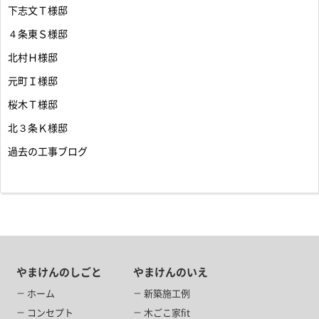
下志文Ｔ様邸
４条東Ｓ様邸
北村Ｈ様邸
元町Ｉ様邸
桜木Ｔ様邸
北３条Ｋ様邸
過去の工事ブログ
やまけんのしごと
やまけんのいえ
ホーム
新築施工例
コンセプト
木ごこ家fit