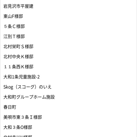
岩見沢市平屋建
東山F様邸
５条Ｃ様邸
江別Ｔ様邸
北村栄町Ｓ様邸
北村中央Ｋ様邸
１１条西Ｋ様邸
大和1条児童施設-2
Skog（スコーグ）のいえ
大和町グループホーム施設
春日町
美唄市東３条Ｉ様邸
大和３条O様邸