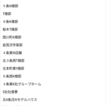
５条N様邸
T様邸
９条K様邸
桜木T様邸
西川町K様邸
岩見沢市某邸
４条東M店舗
北３条西T様邸
北本町東Y様邸
６条西K様邸
３条東K社グループホーム
S社社員寮
北4条ZEHモデルハウス