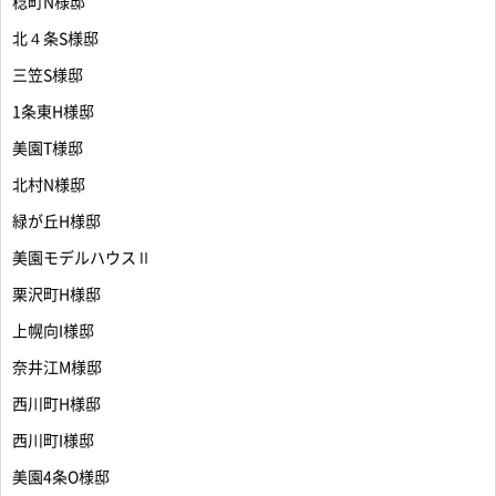
稔町N様邸
北４条S様邸
三笠S様邸
1条東H様邸
美園T様邸
北村N様邸
緑が丘H様邸
美園モデルハウスⅡ
栗沢町H様邸
上幌向I様邸
奈井江M様邸
西川町H様邸
西川町I様邸
美園4条O様邸