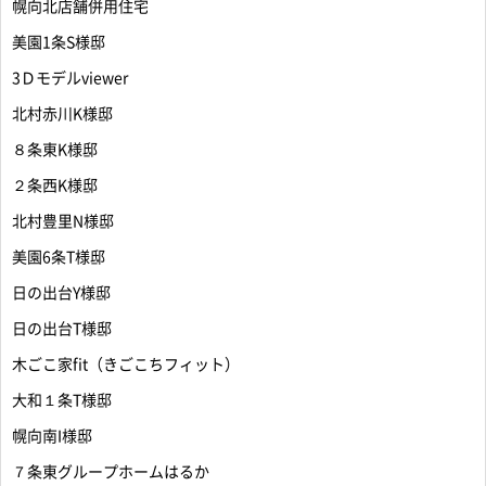
幌向北店舗併用住宅
美園1条S様邸
3Ｄモデルviewer
北村赤川K様邸
８条東K様邸
２条西K様邸
北村豊里N様邸
美園6条T様邸
日の出台Y様邸
日の出台T様邸
木ごこ家fit（きごこちフィット）
大和１条T様邸
幌向南I様邸
７条東グループホームはるか