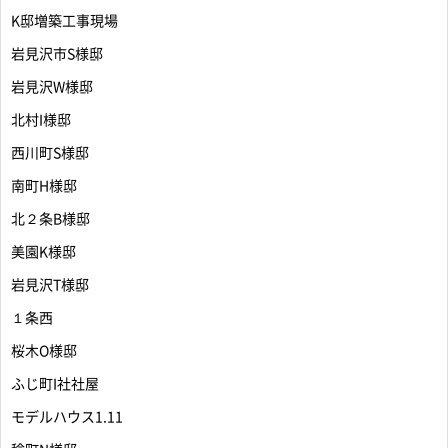
K邸増築工事現場
岩見沢市S様邸
岩見沢W様邸
北村I様邸
西川町S様邸
南町H様邸
北２条B様邸
美園K様邸
岩見沢T様邸
１条西
桜木O様邸
ふじ町I社社屋
モデルハウス1.11