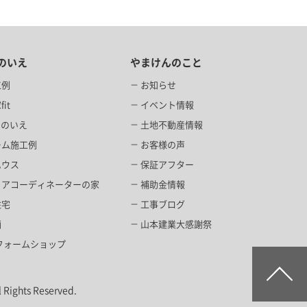
のいえ
やまけんのこと
工例
お知らせ
it
イベント情報
当のいえ
土地不動産情報
ーム施工例
お客様の声
ハウス
保証アフター
リアコーディネーターの家
補助金情報
住宅
工事ブログ
画
山本建業大感謝祭
Lリフォームショップ
s Reserved.