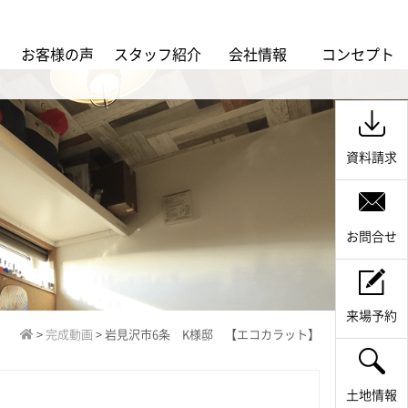
ス
お客様の声
スタッフ紹介
会社情報
コンセプト
資料請求
お問合せ
来場予約
>
完成動画
>
岩見沢市6条 K様邸 【エコカラット】
土地情報