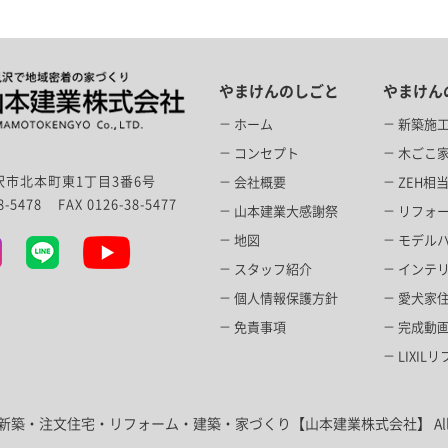
やまけんのしごと
やまけん
ホーム
新築施
コンセプト
木ごこ家f
市北本町東1丁目3番6号
会社概要
ZEH相
38-5478
FAX 0126-38-5477
山本建業大感謝祭
リフォ
地図
モデル
スタッフ紹介
インテ
個人情報保護方針
愛犬家
免責事項
完成動
LIXI
・新築・注文住宅・リフォーム・建築・家づくり【山本建業株式会社】 All Right