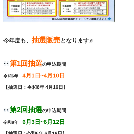
抽選販売
今年度も、
となります♬
第1回抽選
の申込期間
4月1日~4月10日
令和6年
【抽選日：令和6年 4月16日】
第2回抽選
の申込期間
6
月3日~6月12日
令和6年
【抽選日 : 令和6年 6月18日】