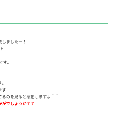
致しましたー！
ント
です。
)
す。
ます
てるのを見ると感動しますよ＾＾
かがでしょうか？？