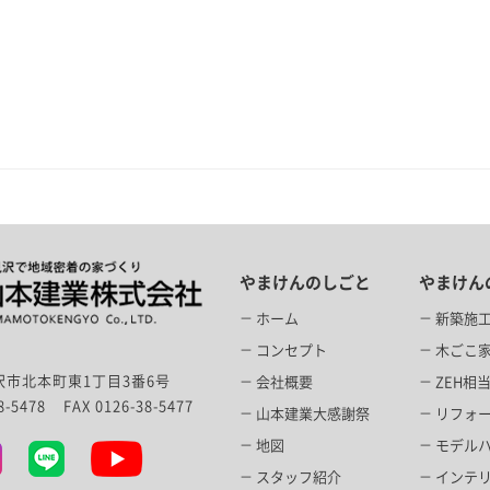
やまけんのしごと
やまけん
ホーム
新築施
コンセプト
木ごこ家f
市北本町東1丁目3番6号
会社概要
ZEH相
38-5478
FAX 0126-38-5477
山本建業大感謝祭
リフォ
地図
モデル
スタッフ紹介
インテ